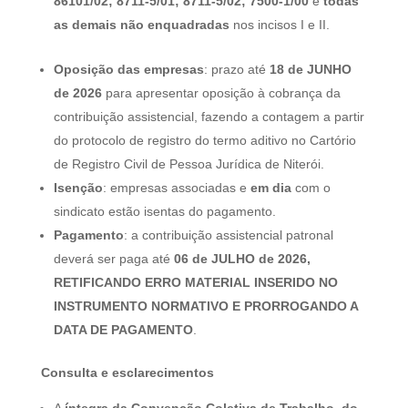
86101/02; 8711-5/01; 8711-5/02; 7500-1/00
e
todas
as demais não enquadradas
nos incisos I e II.
Oposição das empresas
: prazo até
18 de JUNHO
de 2026
para apresentar oposição à cobrança da
contribuição assistencial, fazendo a contagem a partir
do protocolo de registro do termo aditivo no Cartório
de Registro Civil de Pessoa Jurídica de Niterói.
Isenção
: empresas associadas e
em dia
com o
sindicato estão isentas do pagamento.
Pagamento
: a contribuição assistencial patronal
deverá ser paga até
06 de JULHO de 2026,
RETIFICANDO ERRO MATERIAL INSERIDO NO
INSTRUMENTO NORMATIVO E PRORROGANDO A
DATA DE PAGAMENTO
.
Consulta e esclarecimentos
A
íntegra da Convenção Coletiva de Trabalho, do